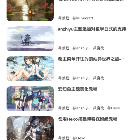
级教程
教程
Minecraft
2025-07-31
anzhiyu主题添加对数学公式的支持
教程
anzhiyu
魔改
2025-07-04
改主菜单开往为萌站异世界之旅-跃
迁
教程
anzhiyu
魔改
2025-06-30
安知鱼主题美化教程
教程
anzhiyu
魔改
Hexo
2025-06-30
使用Hexo搭建博客保姆级教程
教程
Hexo