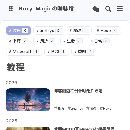
Roxy_Magicの咖啡馆
博客
网站监测
#
教程
#
anzhiyu
#
魔改
#
Hexo
6
5
4
4
#
书籍
#
摘抄
#
生活
#
日常
2
2
2
2
#
Minecraft
#
资源
#
番剧
1
1
1
教程
2026
博客侧边栏倒计时组件改进
教程
anzhiyu
魔改
Hexo
2026-03-07
2025
使用MCDR开Minecraft模组服保姆