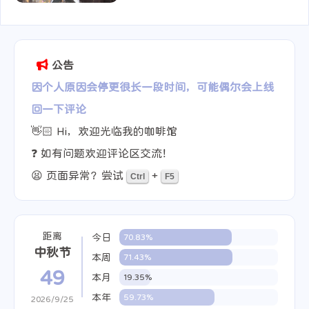
2025-06-21
公告
因个人原因会停更很长一段时间，可能偶尔会上线
回一下评论
👋🏻 Hi，欢迎光临我的咖啡馆
❓ 如有问题欢迎评论区交流！
😫 页面异常？尝试
+
Ctrl
F5
距离
今日
70.83%
中秋节
本周
71.43%
49
本月
19.35%
本年
59.73%
2026/9/25