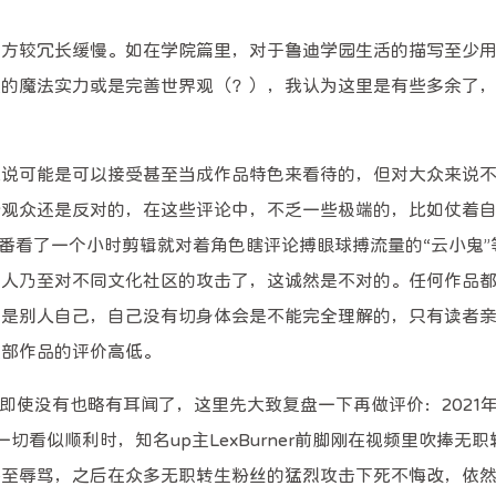
图片]
地方较冗长缓慢。如在学院篇里，对于鲁迪学园生活的描写至少
迪的魔法实力或是完善世界观（？），我认为这里是有些多余了
Magic
来说可能是可以接受甚至当成作品特色来看待的，但对大众来说
五月 2026
三月 2026
比我这个
1
2
之后有需
篇
篇
少观众还是反对的，在这些评论中，不乏一些极端的，比如仗着
的，目前
部番看了一个小时剪辑就对着角色瞎评论搏眼球搏流量的“云小鬼”
着第三方
七月 2025
六月 2025
他人乃至对不同文化社区的攻击了，这诚然是不对的。任何作品
2
3
篇
篇
究是别人自己，自己没有切身体会是不能完全理解的，只有读者
这部作品的评价高低。
，即使没有也略有耳闻了，这里先大致复盘一下再做评价：2021
看似顺利时，知名up主LexBurner前脚刚在视频里吹捧无
甚至辱骂，之后在众多无职转生粉丝的猛烈攻击下死不悔改，依