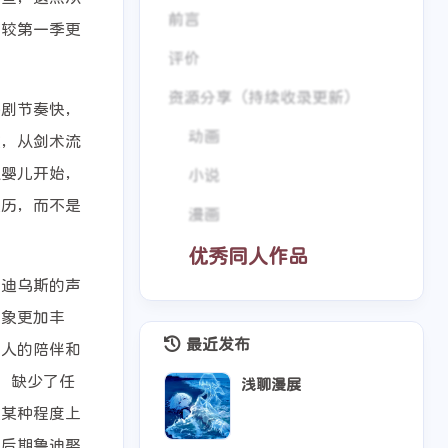
前言
有较第一季更
评价
资源分享（持续收录更新）
番剧节奏快，
动画
族，从剑术流
从婴儿开始，
小说
经历，而不是
漫画
优秀同人作品
鲁迪乌斯的声
形象更加丰
最近发布
家人的陪伴和
，缺少了任
浅聊漫展
在某种程度上
中后期鲁迪娶