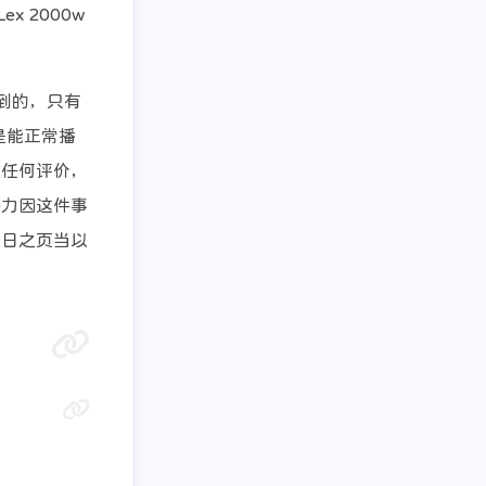
 2000w
到的，只有
是能正常播
做任何评价，
努力因这件事
今日之页当以