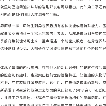
学院里与巴迪冈迪决斗时的岩炮弹发射可以看出，此外第二季还
金问题而是制作团队人才流失的问题。
世界厕纸一样，即转生到异世界后拥有各种技能或是特殊能力，
的叙事节奏来构建一个宏大完整的世界观，从魔法体系到各类种
一季前几集就能体现出来：重点描述一个前世失败者，在异世界
，这种题材很少见，大部分作品可能只是描写主角前几个阶段的
的体现了鲁迪的内心想法，在与他人的对话时使用的是转生过后
样的配音别有趣味，也更突出他前世的性格特征，让鲁迪的人物
蹶不振，宅在家里打游戏度日。转生后，在老师洛琪希的教导、
新萌发了对生活的期望过去软弱的我已经死了(祥子音)，可以说
去。并且不只是鲁迪，洛琪希同样也有与鲁迪相似的童年阴影，
而不再颓废，故他将洛琪希作为人生最重要的老师来对待，而在