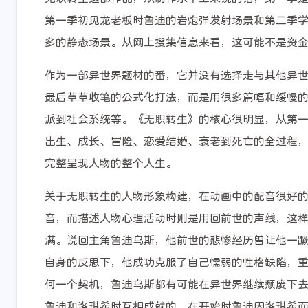
第一季初见龙老板时鲁迪的岩炮弹发射场景和第二季
多的静态场景。从网上搜集信息来看，这可能不是资
作为一部异世界题材的番，它并没有选择走与其他异
最后草草收笔的公式化打法，而是用很多篇幅和缓慢
派到社会系统等。《无职转生》的核心很明显，从第
出生、成长、冒险、恋爱结婚、衰老到死亡的全过程
完整呈现人物的整个人生。
关于无职转生的人物形象构建，在动画中的配音很好
音，而描述人物心理活动时则是用回前世的声线，这
满。说回主角鲁迪乌斯，他前世的悲惨经历曾让他一
自身的反思下，他成功克服了自己懦弱的性格缺陷，重
何一个契机，鲁迪乌斯都有可能在异世界继续颓废下
鲁迪和洛琪希时互相成就的，在开始时鲁迪因洛琪希