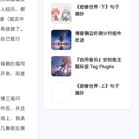
《悲惨世界·下》句子
个人经历，都
摘抄
凌（现实中
琪希拯救了。
博客侧边栏倒计时组件
好自己就行
改进
『自用备份』安知鱼主
对背景的描写
题标签 Tag Plugins
张开来，而是
2
2
6
2
2
摘抄
教程
日常
生活
《悲惨世界·上》句子
摘抄
道德三观问
人咋舌，并且
立场上，我承
看几集就拉黑