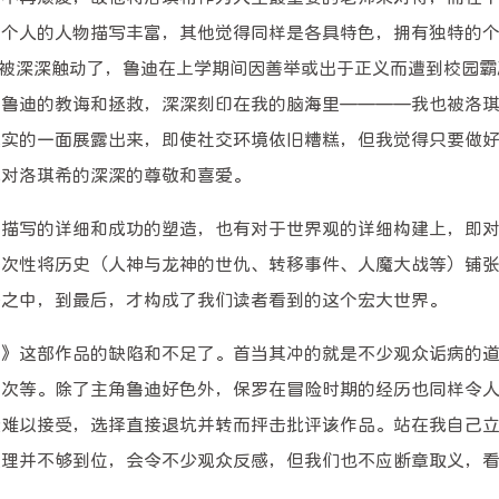
角个人的人物描写丰富，其他觉得同样是各具特色，拥有独特的
我被深深触动了，鲁迪在上学期间因善举或出于正义而遭到校园霸
对鲁迪的教诲和拯救，深深刻印在我的脑海里————我也被洛
真实的一面展露出来，即使社交环境依旧糟糕，但我觉得只要做
我对洛琪希的深深的尊敬和喜爱。
兴趣点
寻找你感兴趣的领域
物描写的详细和成功的塑造，也有对于世界观的详细构建上，即
一次性将历史（人神与龙神的世仇、转移事件、人魔大战等）铺
Magic
4
1
5
等之中，到最后，才构成了我们读者看到的这个宏大世界。
Hexo
Minecraft
anzhiyu
书籍
我的联系
1
1
4
番剧
资源
魔改
生》这部作品的缺陷和不足了。首当其冲的就是不少观众诟病的
经发过去
需要询问
胖次等。除了主角鲁迪好色外，保罗在冒险时期的经历也同样令
可以直接
众难以接受，选择直接退坑并转而抨击批评该作品。站在我自己
出来，我
处理并不够到位，会令不少观众反感，但我们也不应断章取义，
复的[图
Magic