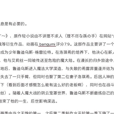
信息是有必要的。
す～》，原作轻小说由不讲理不求人（理不尽な孫の手）在网站“
戏等衍生作品，动画在
bangumi
评分7.9。这部作品主要讲了一个
成为少年鲁迪乌斯·格雷拉特。在洛琪希的培养下，他决心在新
”，他与艾莉丝一同被传送至危险的魔大陆。在漫长的归乡旅途中
领地后，鲁迪乌斯进入魔法大学深造，与失散的希露菲重逢并结
也失去了一只手臂，但同时也娶了第二位妻子洛琪希。后因人神
手下（看到后面才感慨怎么能有这么好的老板啊），同时也在战
莉丝）。随着人魔大战的阴云笼罩世界，鲁迪乌斯不断磨练自己
结束了他的一生，后世影响深远。
是两季中当之无愧的第一，之后第二季制作水平较第一季下降了