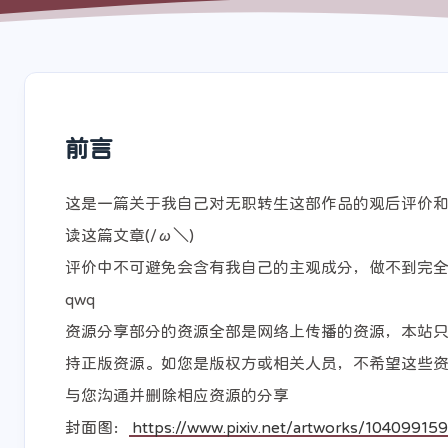
shift P
关于本站
shift I
原版/本站右键菜单
前言
这是一篇关于我自己对无职转生这部作品的观后评价
读这篇文章(/ω＼)
评价中不可避免会含有我自己的主观成分，做不到完
qwq
资源分享部分的资源全部是网络上传播的资源，本站
持正版资源。如您是版权方或相关人员，不希望这些
与您沟通并删除相应资源的分享
封面图：
https://www.pixiv.net/artworks/10409915