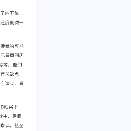
用了四五集，
，适度删减一
不接受的可能
二月 2026
十月 2025
2
1
篇
篇
自己看番阅历
等等，他们
都有优缺点，
亲自读完、看
年B站买下
职转生，后脚
然嘲讽，甚至