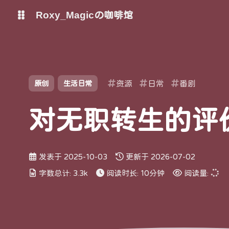
Roxy_Magicの咖啡馆
博客
网站监测
shift K
关闭快捷键功能
资源
日常
番剧
原创
生活日常
shift A
打开/关闭中控台
shift M
播放/暂停音乐
对无职转生的评
shift D
深色/浅色显示模式
shift S
站内搜索
发表于
2025-10-03
更新于
2026-07-02
shift R
随机访问
字数总计:
3.3k
阅读时长:
10分钟
阅读量:
shift H
返回首页
shift F
友链鱼塘
shift L
友链页面