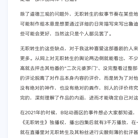
您好，我觉得您的博
已更新友链[
客做的很好看，我想
除了道德三观的问题外，无职转生的叙事节奏在某些
要向您请教一下，但
6-11-2026
5-9-2026
可能制作组本意是想要通过详细的日常描写来写出鲁
是我没找到您的联系
方式，您可以向我邮
些可能会更好，当然这只是个人鄙见罢了。
箱发一个联系方式
Prorise
Roxy_
嘛。谢谢您 [链接]
无职转生的这些缺点，对于我这种喜爱这部番剧的人
你好👋，本站旧域名
确实，应该
即将过期，先已迁移
稳定一些，
更多。从网上对无职转生的舆论两边倒就能看出，不
到新域名我的名称:
求我会试试
高就去抨击其他番的“二次元婆罗门”、没完整看过整
5-7-2026
4-19-2026
Prorise - 博客小栈网
我还是先用
的评论脱离了对作品本身内容的评价，而是转为了对
站地址: [链接]描述:
api吧[图片]
Prorise - 一位全栈工
没有绝对的神作，也没有绝对的粪作，别人的评价终
程师分享全栈技术与
完的，深刻理解了作品的内涵，进而才能确定自己对
实战调优头像: [链接]
麻烦友友们有空重新
在2021年的时候，B站动画区的事件想必大家都知道
添加一下
《无职转生》独播权，播出四集后就有3千万播放，在一切
就在直播里对无职转生及其粉丝进行尖酸刻薄的批评