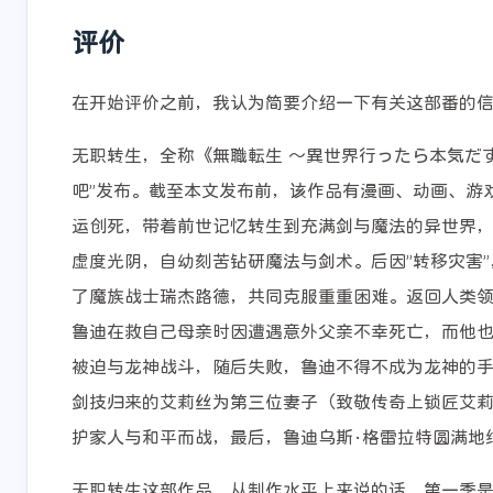
评价
在开始评价之前，我认为简要介绍一下有关这部番的
无职转生，全称《無職転生 ～異世界行ったら本気だ
吧”发布。截至本文发布前，该作品有漫画、动画、游
运创死，带着前世记忆转生到充满剑与魔法的异世界，
虚度光阴，自幼刻苦钻研魔法与剑术。后因”转移灾害
了魔族战士瑞杰路德，共同克服重重困难。返回人类
鲁迪在救自己母亲时因遭遇意外父亲不幸死亡，而他
被迫与龙神战斗，随后失败，鲁迪不得不成为龙神的
剑技归来的艾莉丝为第三位妻子（致敬传奇上锁匠艾
护家人与和平而战，最后，鲁迪乌斯·格雷拉特圆满地
无职转生这部作品，从制作水平上来说的话，第一季