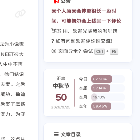
公告
因个人原因会停更很长一段时
间，可能偶尔会上线回一下评论
👋🏻 Hi，欢迎光临我的咖啡馆
❓ 如有问题欢迎评论区交流！
成为小说家
😫 页面异常？尝试
+
Ctrl
F5
NEET被大
人生中不再
，他们结识
距离
今日
62.50%
为夫妻。之后
中秋节
本周
57.14%
的威胁，鲁迪
50
本月
16.13%
斗后娶了磨练
本年
59.45%
2026/9/25
的实力，为守
文章目录
一些，这点从