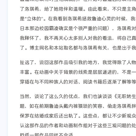
了洛琪希，给了她陪伴和温暖。由此看来，不只是主
是“立体的”。在我看到洛琪希拯救鲁迪心灵的时候，
日本那边校园霸凌确实是个很严重的问题），洛琪希
我释怀了，我不再关心太多别人对我的看法，将自己
了。博主网名和本站取名都与洛琪希有关，也是出于
互动
最新评论
扯远了，说回这部作品吸引我的地方，我觉得除了人
丰富。在动画中关于背景的线索是层层递进的，不是
神人
Roxy_
穿插在与不同种族人的对话、阅读书籍后逐渐了解等
[图片] 漫展东西超
您好，关于
当然，谈论了这么久的优点，我们也该谈谈《无职转
贵，我去也只是和朋
方式，我已
友打游戏
了。如果您
题，如在前期鲁迪头戴内裤猥琐的笑容、偷走洛琪希
6-21-2026
6-12-2026
什么的话也
保罗在结婚成家后还出轨了。这些点，都让不少新观
在评论区发
认这部作品的作者和动画制作组对于这些三观问题的
周末看到会回
画船听雨眠
Roxy_
片]
贬低一部作品同样不合适。