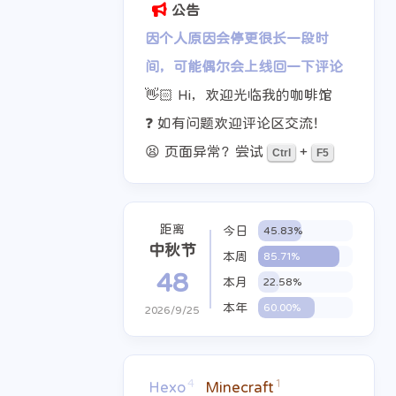
公告
因个人原因会停更很长一段时
间，可能偶尔会上线回一下评论
👋🏻 Hi，欢迎光临我的咖啡馆
❓ 如有问题欢迎评论区交流！
😫 页面异常？尝试
+
Ctrl
F5
距离
今日
45.83%
中秋节
本周
85.71%
48
本月
22.58%
2
2
6
2
2
摘抄
教程
日常
生活
本年
60.00%
2026/9/25
4
1
Hexo
Minecraft