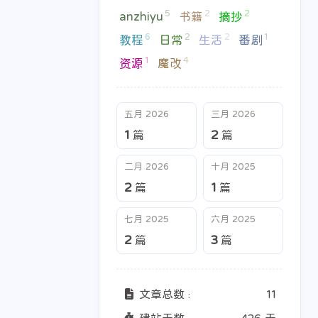
5
2
2
anzhiyu
书籍
摘抄
6
2
2
1
教程
日常
生活
番剧
1
4
资源
魔改
五月 2026
三月 2026
1
2
篇
篇
二月 2026
十月 2025
二月 2026
十月 2025
2
1
2
1
篇
篇
篇
篇
七月 2025
六月 2025
2
3
篇
篇
文章总数 :
11