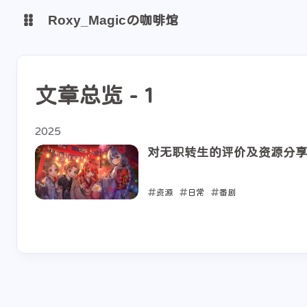
Roxy_Magicの咖啡馆
博客
网站监测
文章总览 - 1
shift K
关闭快捷键功能
shift A
打开/关闭中控台
2025
shift M
播放/暂停音乐
对无职转生的评价及资源分
shift D
深色/浅色显示模式
资源
日常
番剧
shift S
站内搜索
2025-10-03
shift R
随机访问
shift H
返回首页
shift F
友链鱼塘
shift L
友链页面